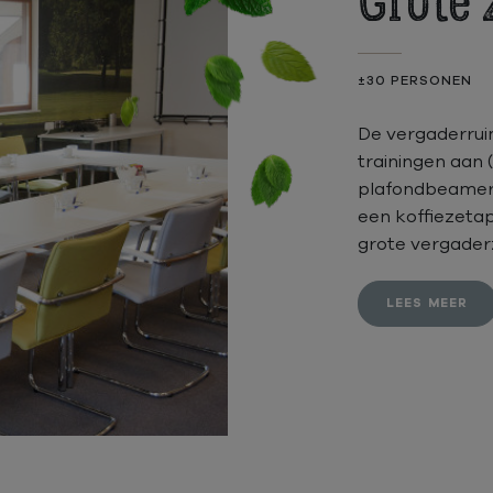
Grote 
±30 PERSONEN
De vergaderrui
trainingen aan 
plafondbeamer 
een koffiezetap
grote vergaderza
LEES MEER