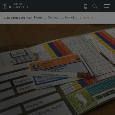
Home
Golf spelen
Handicapregistratie
Aanmelden bij Bergvliet-FORE-U
U bevindt zich hier: