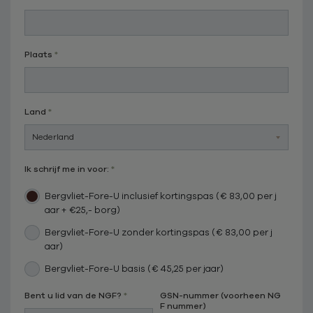
Plaats
Land
Ik schrijf me in voor:
Bergvliet-Fore-U inclusief kortingspas (€ 83,00 per j
aar + €25,- borg)
Bergvliet-Fore-U zonder kortingspas (€ 83,00 per j
aar)
Bergvliet-Fore-U basis (€ 45,25 per jaar)
Bent u lid van de NGF?
GSN-nummer (voorheen NG
F nummer)