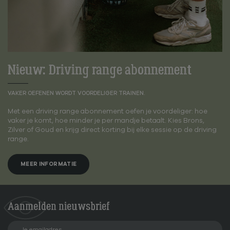
Nieuw: Driving range abonnement
VAKER OEFENEN WORDT VOORDELIGER TRAINEN.
Met een driving range abonnement oefen je voordeliger: hoe
vaker je komt, hoe minder je per mandje betaalt. Kies Brons,
Zilver of Goud en krijg direct korting bij elke sessie op de driving
range.
MEER INFORMATIE
Aanmelden
nieuwsbrief