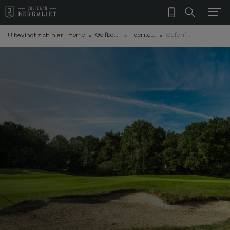
Home
Golfbaan
Faciliteiten
Oefenfaciliteiten
U bevindt zich hier: