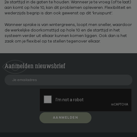
2e starttijd in de gaten te houden. Wanneer je te vroeg (of te laat)
aan komt op hole 10, kan dit problemen opleveren. Flexibiliteit en
wederzijds begrip is dan ook gewenst op dit ‘kruispunt’.
Wanneer sprake is van wintergreens, loopt men sneller, waardoor
de werkelijke doorkomsttijd op hole 10 en de starttijd in het
systeem verder uit elkaar kunnen komen liggen. Ook dan is het
zaak om je flexibel op te stellen tegenover elkaar.
Aanmelden
nieuwsbrief
AANMELDEN