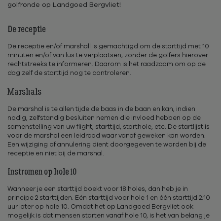
golfronde op Landgoed Bergvliet!
De receptie
De receptie en/of marshall is gemachtigd om de starttijd met 10
minuten en/of van lus te verplaatsen, zonder de golfers hierover
rechtstreeks te informeren. Daarom is het raadzaam om op de
dag zelf de starttijd nog te controleren.
Marshals
De marshal is te allen tijde de baas in de baan en kan, indien
nodig, zelfstandig besluiten nemen die invloed hebben op de
samenstelling van uw flight, starttijd, starthole, etc. De startlijst is
voor de marshal een leidraad waar vanaf geweken kan worden.
Een wijziging of annulering dient doorgegeven te worden bij de
receptie en niet bij de marshal.
Instromen op hole 10
Wanneer je een starttijd boekt voor 18 holes, dan heb je in
principe 2 starttijden. Eén starttijd voor hole 1 en één starttijd 2:10
uur later op hole 10. Omdat het op Landgoed Bergvliet ook
mogelijk is dat mensen starten vanaf hole 10, is het van belang je