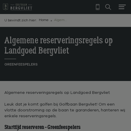
Home
Algemene reserveringsregels op Landgoed Bergvliet
U bevindt zich hier:
Algemene reserveringsregels op
Landgoed Bergvliet
GREENFEESPELERS
Algemene reserveringsregels op Landgoed Bergvliet
Leuk dat je komt golfen bij Golfbaan Bergvliet! Om een
vlotte doorstroming op de baan te garanderen, hanteren wij
enkele reserveringsregels.
Starttijd reserveren - Greenfeespelers