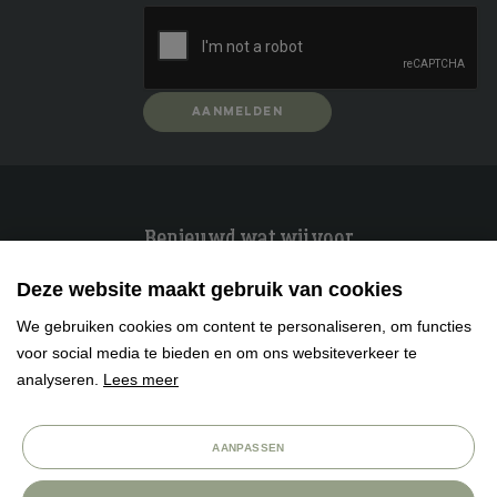
AANMELDEN
Benieuwd wat wij voor
je kunnen betekenen?
Deze website maakt gebruik van cookies
Neem contact met ons op, wij helpen je graag verder.
We gebruiken cookies om content te personaliseren, om functies
voor social media te bieden en om ons websiteverkeer te
RESERVEREN
STEL UW VRAAG
analyseren.
Lees meer
Facebook
Twitter
LinkedIn
AANPASSEN