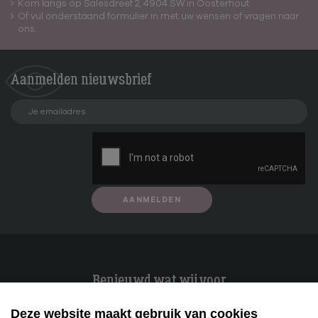
Kom langs op Salesdreef 2, 4904 SW in Oosterhout
Of vul onderstaand formulier in met uw wensen of vragen naar
ons.
Aanmelden
nieuwsbrief
AANMELDEN
Benieuwd wat wij voor
je kunnen betekenen?
Deze website maakt gebruik van cookies