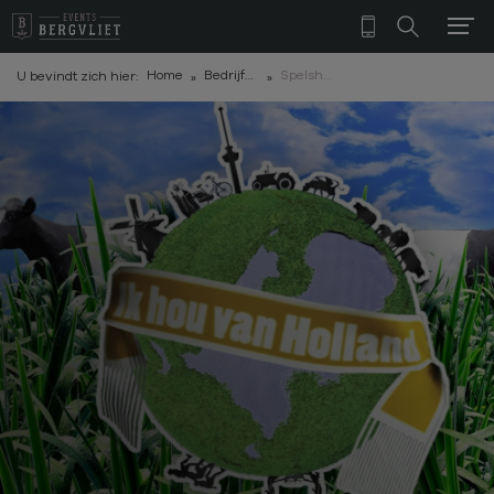
Home
Bedrijfsuitjes
Spelshows
U bevindt zich hier: