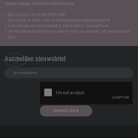
VRAAG VRIJBLIJVEND EEN OFFERTE AAN!
Bel ons op +31 (0)76 5795 666
Stuur een e-mail naar events@landgoedbergvliet.nl
Kom langs op Salesdreef 2, 4904 SW in Oosterhout
Of vul onderstaand formulier in met uw wensen of vragen naar
ons.
Aanmelden
nieuwsbrief
AANMELDEN