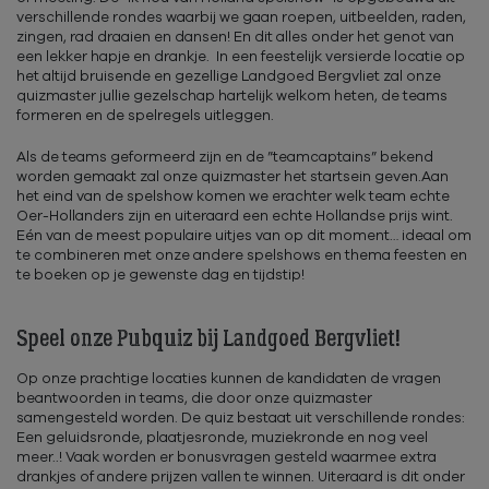
verschillende rondes waarbij we gaan roepen, uitbeelden, raden,
zingen, rad draaien en dansen! En dit alles onder het genot van
een lekker hapje en drankje. In een feestelijk versierde locatie op
het altijd bruisende en gezellige Landgoed Bergvliet zal onze
quizmaster jullie gezelschap hartelijk welkom heten, de teams
formeren en de spelregels uitleggen.
Als de teams geformeerd zijn en de ”teamcaptains” bekend
worden gemaakt zal onze quizmaster het startsein geven.Aan
het eind van de spelshow komen we erachter welk team echte
Oer-Hollanders zijn en uiteraard een echte Hollandse prijs wint.
Eén van de meest populaire uitjes van op dit moment… ideaal om
te combineren met onze andere spelshows en thema feesten en
te boeken op je gewenste dag en tijdstip!
Speel onze Pubquiz bij Landgoed Bergvliet!
Op onze prachtige locaties kunnen de kandidaten de vragen
beantwoorden in teams, die door onze quizmaster
samengesteld worden. De quiz bestaat uit verschillende rondes:
Een geluidsronde, plaatjesronde, muziekronde en nog veel
meer..! Vaak worden er bonusvragen gesteld waarmee extra
drankjes of andere prijzen vallen te winnen. Uiteraard is dit onder