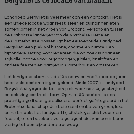
Bergvliet is dé locatie van Brabant
Landgoed Bergvliet is veel meer dan een golfbaan. Het is
een unieke locatie waar feest, sfeer en culinair genieten
samenkomen in het groen van Brabant. Verscholen tussen
de Brabantse landerijen van de Vrachelse Heide en
de Oosterhoutse bossen ligt het eeuwenoude Landgoed
Bergvliet: een plek vol historie, charme en ruimte. Een
bijzondere setting voor iedereen die op zoek is naar een
stijlvolle locatie voor verjaardagen, jubilea, bruiloften en
andere feesten en partijen in Oosterhout en omstreken.
Het landgoed stamt uit de 13e eeuw en heeft door de jaren
heen vele bestemmingen gekend. Sinds 2007 is Landgoed
Bergvliet uitgegroeid tot een plek waar natuur, gastvrijheid
en beleving centraal staan. Op ruim 60 hectare is een
prachtige golfbaan gerealiseerd, perfect geïntegreerd in het
Brabantse landschap. Juist die combinatie van groen, luxe
en rust maakt het landgoed bij uitstek geschikt voor een
feestelijke en betekenisvolle gelegenheid, van een intieme
viering tot een bijzondere trouwdag.