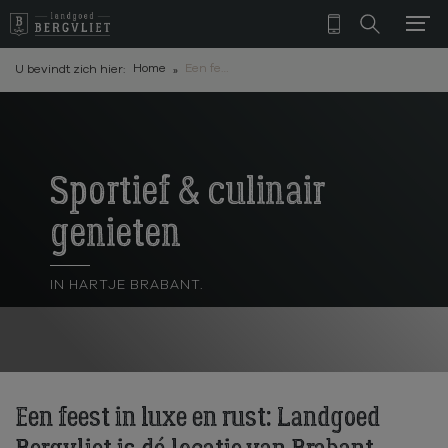
Home
Een feest in luxe en rust: Landgoed Bergvliet is dé locatie van Brabant
U bevindt zich hier:
Sportief & culinair
genieten
IN HARTJE BRABANT.
Een feest in luxe en rust: Landgoed