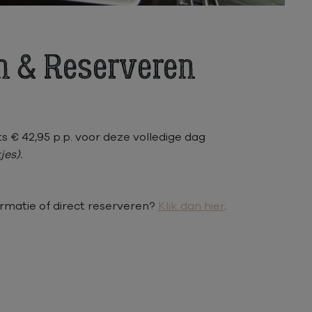
n & Reserveren
ts € 42,95 p.p. voor deze volledige dag
jes).
ormatie of direct reserveren?
Klik dan hier
.