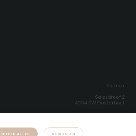
Culinair
Salesdreef 2
4904 SW Oosterhout
EPTEER ALLES
AANPASSEN