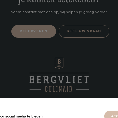
Neem contact met ons op, wij helpen je graag verder.
RESERVEREN
STEL UW VRAAG
or social media te bieden
ACC