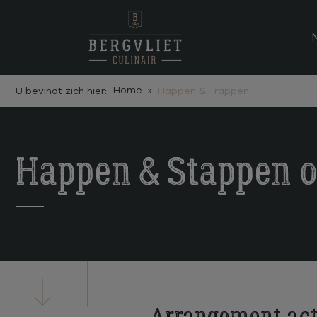
Home
U bevindt zich hier:
Happen & Trappen
Happen & Stappen o