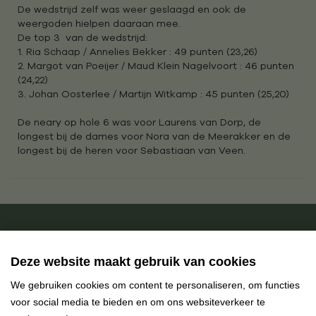
De wedstrijd zelf was weer geslaagd en ook de
weergoden hielpen daaraan mee.
De top 3 van de wedstrijd:
1. Ria Schaap / Annelies Bekker : 49 punten (23,26)
2. Margot van Poeijer / Maud Klein Nagelvoort : 46 punten
(24,22)
3. Johan Oosterlee / Martijn Witkamp : 45 punten (25,20)
De neary op hole 6 was voor Laurens van Dorp, de
longest bij de dames voor Nora van de Meerakker en de
longest bij de heren voor Sebastiaan van Veen.
Benieuwd wat wij voor
Deze website maakt gebruik van cookies
je kunnen betekenen?
We gebruiken cookies om content te personaliseren, om functies
Neem contact met ons op, wij helpen je graag verder.
voor social media te bieden en om ons websiteverkeer te